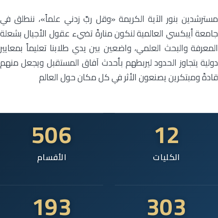
مسترشدين بنور الآية الكريمة «وقل ربِّ زدني علماً»، ننطلق في
جامعة أيبكسي العالمية لنكون منارةً تضيء عقول الأجيال بشعلة
المعرفة والبحث العلمي، واضعين بين يدي طلابنا تعليماً بمعايير
دولية يتجاوز الحدود ليربطهم بأحدث آفاق المستقبل ويجعل منهم
قادةً ومبتكرين يصنعون الأثر في كل مكان حول العالم
506
12
الكليات
الأقسام
193
303