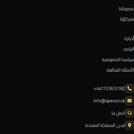
عضوياتنا
شركاؤنا
أخبارنا
الراصد
سياسة الخصوصية
الأسئلة الشائعة
⁦+447723672182⁩
info@apexsci.uk
اتصل بنا
لندن، المملكة المتحدة