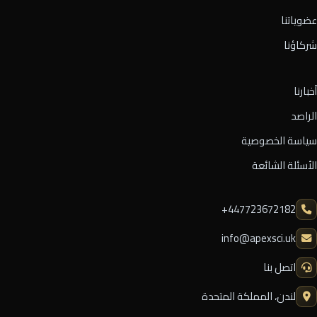
عضوياتنا
شركاؤنا
أخبارنا
الراصد
سياسة الخصوصية
الأسئلة الشائعة
⁦+447723672182⁩
info@apexsci.uk
اتصل بنا
لندن، المملكة المتحدة