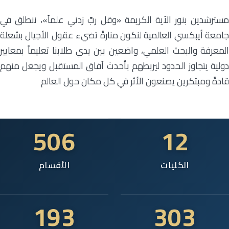
مسترشدين بنور الآية الكريمة «وقل ربِّ زدني علماً»، ننطلق في
جامعة أيبكسي العالمية لنكون منارةً تضيء عقول الأجيال بشعلة
المعرفة والبحث العلمي، واضعين بين يدي طلابنا تعليماً بمعايير
دولية يتجاوز الحدود ليربطهم بأحدث آفاق المستقبل ويجعل منهم
قادةً ومبتكرين يصنعون الأثر في كل مكان حول العالم
506
12
الكليات
الأقسام
193
303