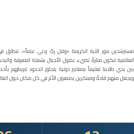
مسترشدين بنور الآية الكريمة «وقل ربِّ زدني علماً»، ننطلق
العالمية لنكون منارةً تضيء عقول الأجيال بشعلة المعرفة والبح
بين يدي طلابنا تعليماً بمعايير دولية يتجاوز الحدود ليربطهم بأ
ويجعل منهم قادةً ومبتكرين يصنعون الأثر في كل مكان حول العال