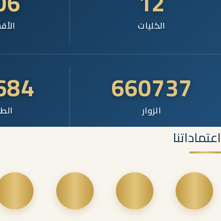
06
12
الكليات
الأق
684
660737
الزوار
الطل
اعتماداتنا