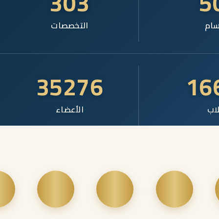
303
5
سام
التخصصات
35276
16
اب
الأعضاء