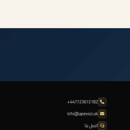
⁦+447723672182⁩
info@apexsci.uk
اتصل بنا