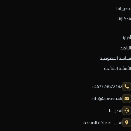
عضوياتنا
شركاؤنا
أخبارنا
الراصد
سياسة الخصوصية
الأسئلة الشائعة
⁦+447723672182⁩
info@apexsci.uk
اتصل بنا
لندن، المملكة المتحدة