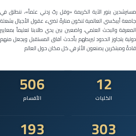
مسترشدين بنور الآية الكريمة «وقل ربِّ زدني علماً»، ننطلق في
جامعة أيبكسي العالمية لنكون منارةً تضيء عقول الأجيال بشعلة
المعرفة والبحث العلمي، واضعين بين يدي طلابنا تعليماً بمعايير
دولية يتجاوز الحدود ليربطهم بأحدث آفاق المستقبل ويجعل منهم
قادةً ومبتكرين يصنعون الأثر في كل مكان حول العالم
506
12
الكليات
الأقسام
193
303