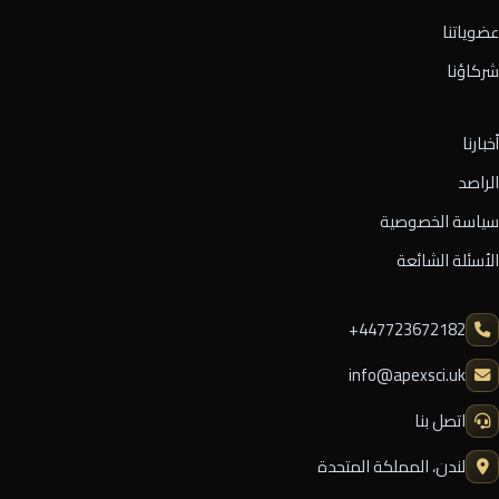
عضوياتنا
شركاؤنا
أخبارنا
الراصد
سياسة الخصوصية
الأسئلة الشائعة
⁦+447723672182⁩
info@apexsci.uk
اتصل بنا
لندن، المملكة المتحدة