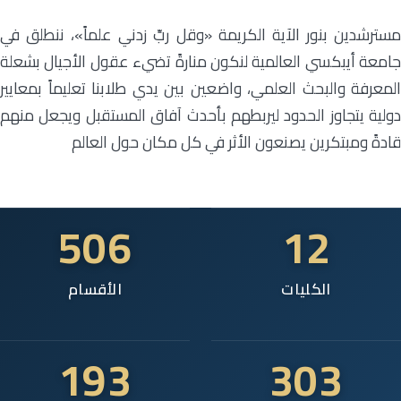
مسترشدين بنور الآية الكريمة «وقل ربِّ زدني علماً»، ننطلق في
جامعة أيبكسي العالمية لنكون منارةً تضيء عقول الأجيال بشعلة
المعرفة والبحث العلمي، واضعين بين يدي طلابنا تعليماً بمعايير
دولية يتجاوز الحدود ليربطهم بأحدث آفاق المستقبل ويجعل منهم
قادةً ومبتكرين يصنعون الأثر في كل مكان حول العالم
506
12
الكليات
الأقسام
193
303